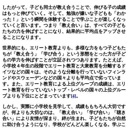
したがって、子ども同士が教え合うことで、伸びる子の成績
はもっと伸びていく。そして、勉強が嫌いな子どもも「わか
った！」という瞬間を体験することで学ぶことが楽しくなっ
ていくと言います。つまり「教え合い」は、すべての子ども
たちの力を伸ばすことになり、結果的に平均点をアップさせ
ることになります。
世界的にも、エリート教育よりも、多様な力をもつ子どもた
ちが「教え合う」「学び合う」という形態をとった方が子ど
もの学力を伸ばすことが立証されつつあります。たとえば、
小学校４年生の段階でエリート教育と大衆教育を分離するド
イツなどの国々は、そのような分離を行っていないフィンラ
ンドやスウェーデンなどの国々よりも平均点で劣っていま
す。また、エリート教育による上位グループの成績は、エリ
ート教育を行っていないトップ・レベルの国々の上位グルー
プよりも下位にとどまっています
[4]
。
しかし、実際に小学校を見学して、成績ももちろん大切です
が、何よりも大切なのは、「教え合い」「学び合い」「聴き
合い」により友情が深まり、絆が生まれ、子どもたちが自然
に助け合うようになり、学校がどんどん楽しくなる。学ぶこ