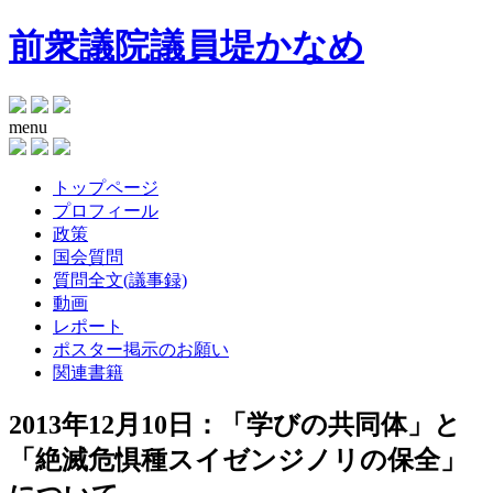
前衆議院議員
堤かなめ
menu
トップページ
プロフィール
政策
国会質問
質問全文(議事録)
動画
レポート
ポスター掲示のお願い
関連書籍
2013年12月10日：「学びの共同体」と
「絶滅危惧種スイゼンジノリの保全」