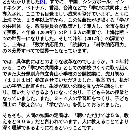
とがわかりました
[3]
。すでに、中国、シンガポール、イン
ドネシア、ベトナム、香港、台湾などで「学びの共同体」が
導入され、ここでも目覚ましい成果を挙げています。とくに
上海では、１５年以上前から、この佐藤氏が提唱する「学び
の共同体」を、教育委員会が政策として導入し、全市を挙げ
て実践。４年前（2009年）のＰＩＳＡの調査で、上海は断ト
ツの世界一になりました。そして昨年（2012年）の調査で
も、上海は、「数学的応用力」「読解力」「科学的応用力」
の３分野すべてで世界一となっています。
では、具体的にはどのような改革なのでしょうか。
１０年前
から、この
「学びの共同体」としての学校づくり
に取り組ん
できた
大分県別府市立青山小学校
の
公開授業に
、
先月
初め
（１１月１日）参加させ
ていただき
ました。教室では、机が
コの字型に配置され、生徒が互いの顔を見ながら話をした
り、聴いたりできるようになっており、子ども主体の授業
と
なっていました
。また、３～４人の学習班を
つくり
、子ども
同士の
「
教え合い
」「学び合い」
を促しておられまし
た
。
そもそも、
人間の知識の定着は、「
聴いただけでは５％
、
教
えると９
０％」だ
と言われています。
人に教えることでより
深く理解できるようになるということです。