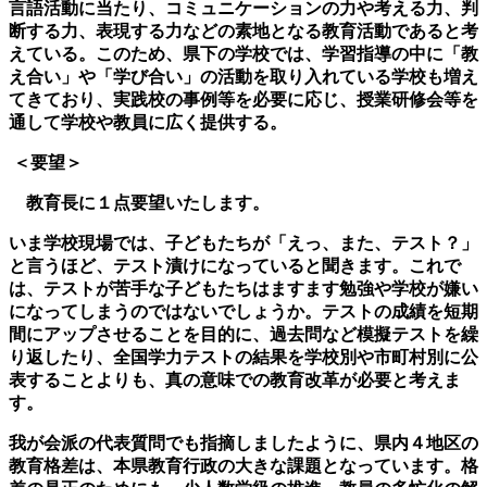
言語活動に当たり、コミュニケーションの力や考える力、判
断する力、表現する力などの素地となる教育活動であると考
えている。このため、県下の学校では、学習指導の中に「教
え合い」や「学び合い」の活動を取り入れている学校も増え
てきており、実践校の事例等を必要に応じ、授業研修会等を
通して学校や教員に広く提供する。
＜要望＞
教育長に１点要望いたします。
いま学校現場では、子どもたちが「えっ、また、テスト？」
と言うほど、テスト漬けになっていると聞きます。これで
は、テストが苦手な子どもたちはますます勉強や学校が嫌い
になってしまうのではないでしょうか。テストの成績を短期
間にアップさせることを目的に、過去問など模擬テストを繰
り返したり、全国学力テストの結果を学校別や市町村別に公
表することよりも、真の意味での教育改革が必要と考えま
す。
我が会派の代表質問でも指摘しましたように、県内４地区の
教育格差は、本県教育行政の大きな課題となっています。格