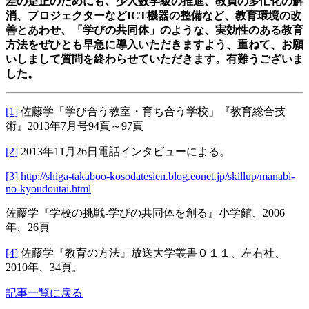
差の是正のためにも、少人数学級の推進、教員の多忙化の解
消、プロジェクターなどICT機器の整備など、教育環境の改
善とあわせ、「学びの共同体」のような、実効性のある教育
方法をぜひとも早急に導入いただきますよう、重ねて、
お願
いしまして質問を終わらせていただきます。有難うございま
した。
[1]
佐藤学「学び合う教室・育ち合う学校」『教育総合技
術』2013年7月号94頁～97頁
[2]
2013年11月26日電話インタビューによる。
[3]
http://shiga-takaboo-kosodatesien.blog.eonet.jp/skillup/manabi-
no-kyoudoutai.html
佐藤学『学校の挑戦‐学びの共同体を創る』小学館、2006
年、26頁
[4]
佐藤学『教育の方法』放送大学叢書０１１、左右社、
2010年、34頁。
記事一覧に戻る