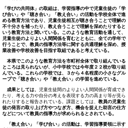
「学びの共同体」の取組は、学習指導の中で児童生徒の「学
び合い」や「聴き合い」「教え合い」の活動を学校全体で進
める教育方法であり、児童生徒相互が聴き合うことで理解の
不十分さを補ったり、教え合うことで理解を深めたりすると
いう教育方法と聞いている。このような教育活動を通して、
児童生徒のよりよい人間関係を育むとともに、全ての学年で
行うことで、教員の指導方法等に関する共通理解を深め、授
業改善や学校改善を目指す取組であると考えている。
本県でこのような教育方法を市町村全体で取り組んでいる
ところは見られないが、小中学校では今年度２２校が取り組
んでいる。これらの学校では、３から４名程度の小さなグル
ープで「聴き合い」や「教え合い」の学習を進めている。
成果としては、
児童生徒間のよりよい人間関係が育成でき
たり、考える力や自分の考えを表現する力の高まり等が見ら
れたりすると報告されている。課題としては、
教員の児童生
徒の発言の取り上げ方やつなぎ方、機会を捉えた助言の仕方
などについて教員の指導力が求められるとされている。
「教え合い」「学び合い」の活動は、学習指導要領に示す