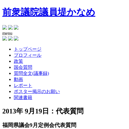
前衆議院議員
堤かなめ
menu
トップページ
プロフィール
政策
国会質問
質問全文(議事録)
動画
レポート
ポスター掲示のお願い
関連書籍
2013年 9月19日：代表質問
福岡県議会9月定例会代表質問