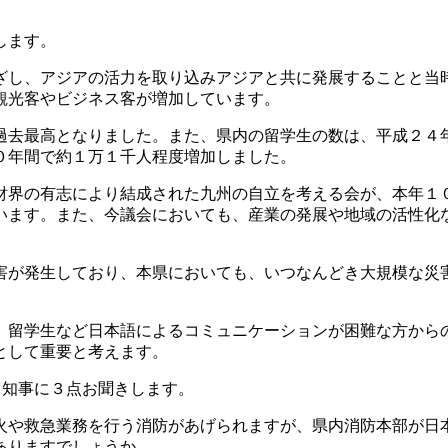
します。
ざし、アジアの活力を取り込みアジアと共に発展することと当
観光客やビジネス客が増加しています。
過去最高となりました。また、県内の留学生の数は、平成２４
０年間で約１万１千人程度増加しました。
財界の有志により結成された九州の自立を考える会が、本年１
います。また、今議会においても、産業の発展や地域の活性化
害が発生しており、本県においても、いつなんどき大規模な災
、留学生など日本語によるコミュニケーションが困難な方から
として重要と考えます。
川知事に３点お聞きします。
火や救急業務を行う消防があげられますが、県内消防本部が日
ありますでしょうか。