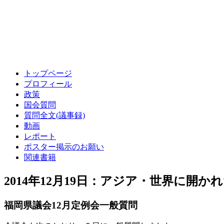
トップページ
プロフィール
政策
国会質問
質問全文(議事録)
動画
レポート
ポスター掲示のお願い
関連書籍
2014年12月19日：アジア・世界に開
福岡県議会12月定例会一般質問