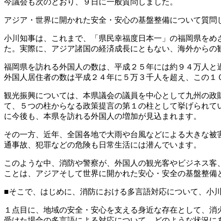
今議会も次のとおり、９日に一般質問しました。
アジア・世界に開かれた安全・安心の基盤整備について質問
小川知事は、これまで、「県民幸福度日本一」の福岡県をめ
た。実際に、アジア諸国の経済成長にともない、海外からの
福岡県を訪れる外国人の数は、平成２５年には約９４万人と
外国人居住者の数は平成２４年に５万３千人を超え、この１
観光振興については、本県議会の議員を中心として九州の政
て、５つの柱からなる政策提言の第１の柱として挙げられて
に今後も、本県を訪れる外国人の増加が見込まれます。
その一方、近年、全国各地で大雨や台風などによる大きな被
通事故、犯罪などの危険も日常生活には潜んでいます。
このような中、消防や警察が、外国人の観光客やビジネス客
ことは、アジアそして世界に開かれた安心・安全の基盤整備
■そこで、はじめに、消防における多言語対応について、小
１点目に、地域の安全・安心を支える身近な存在として、消
受けた場合の多言語による対応について、どのような状況に