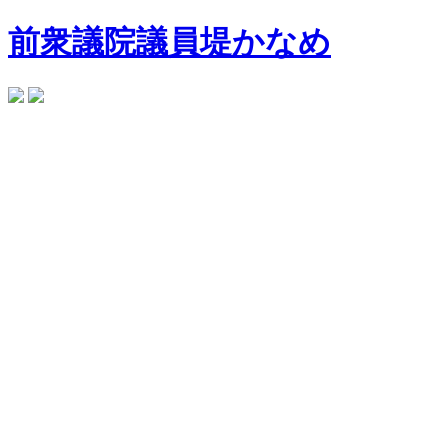
前衆議院議員
堤かなめ