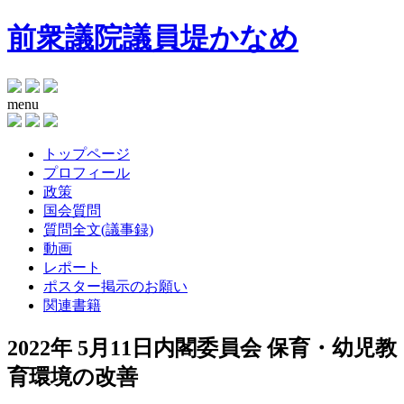
前衆議院議員
堤かなめ
menu
トップページ
プロフィール
政策
国会質問
質問全文(議事録)
動画
レポート
ポスター掲示のお願い
関連書籍
2022年 5月11日内閣委員会 保育・幼児教
育環境の改善